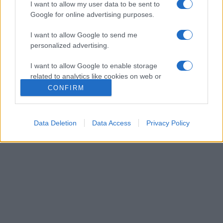
I want to allow my user data to be sent to
Google for online advertising purposes.
I want to allow Google to send me
personalized advertising.
I want to allow Google to enable storage
related to analytics like cookies on web or
device identifiers in apps.
CONFIRM
I want to allow Google to enable storage
related to functionality of the website or app.
Data Deletion
Data Access
Privacy Policy
I want to allow Google to enable storage
related to personalization.
I want to allow Google to enable storage
related to security, including authentication
functionality and fraud prevention, and other
user protection.