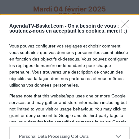
Mardi 04 février 2025
20h00
AgendaTV-Basket.com -
On a besoin de vous :
soutenez-nous en acceptant les cookies, merci ! :)
Vous pouvez configurer vos réglages et choisir comment
vous souhaitez que vos données personnelles soient utilisée
en fonction des objectifs ci-dessous. Vous pouvez configurer
Etoile Rouge
ASVEL
les réglages de manière indépendante pour chaque
Belgrade
partenaire. Vous trouverez une description de chacun des
objectifs sur la façon dont nos partenaires et nous-mêmes
utilisons vos données personnelles.
La diffusion du match de basket entre les
Please note that this website/app uses one or more Google
équipes
Etoile Rouge Belgrade
(équipe fondée
services and may gather and store information including but
en 1945) et
ASVEL
(équipe fondée en 1948)
not limited to your visit or usage behaviour. You may click to
aura lieu
mardi 04 février 2025 à 20h00
. Cette
grant or deny consent to Google and its third-party tags to
rencontre de
Euroleague
sera diffusée à la
use your data for below specified purposes in below Google
consent section.
télévision en France sur la chaine
Personal Data Processing Opt Outs