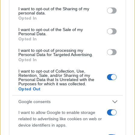
Pour suivre l'
actu Euroleague
, n'hésitez pas à
I want to opt-out of the Sharing of my
personal data.
vous rendre chez notre partenaire
Opted In
RezoSport.com qui sélectionne l'actu basket
I want to opt-out of the Sale of my
issue des meilleurs médias, et propose
Personal Data.
Opted In
également les classements, calendriers et
résultats.
I want to opt-out of processing my
Personal Data for Targeted Advertising.
Opted In
Vous trouverez ci-dessous la liste des prochains
matchs des deux équipes, qu'ils soient diffusés
I want to opt-out of Collection, Use,
Retention, Sale, and/or Sharing of my
ou non. Il suffit de cliquer sur l'un des matchs
Personal Data that Is Unrelated with the
Purposes for which it was collected.
pour connaitre toutes les informations.
Opted Out
Prochains matchs Etoile Rouge
Google consents
Belgrade
I want to allow Google to enable storage
related to advertising like cookies on web or
Prochains matchs ASVEL
device identifiers in apps.