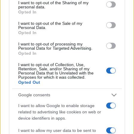
I want to opt-out of the Sharing of my
personal data.
Opted In
Mercredi 05 février 2025
20h30
I want to opt-out of the Sale of my
Personal Data.
Opted In
I want to opt-out of processing my
Personal Data for Targeted Advertising.
Opted In
Paris Basket
Olympiakos
I want to opt-out of Collection, Use,
Retention, Sale, and/or Sharing of my
Personal Data that Is Unrelated with the
Purposes for which it was collected.
La diffusion du match de basket entre les
Opted Out
équipes
Paris Basket
(équipe fondée en 2018)
Google consents
et
Olympiakos
(équipe fondée en 1925) aura
lieu
mercredi 05 février 2025 à 20h30
. Cette
I want to allow Google to enable storage
related to advertising like cookies on web or
rencontre de
Euroleague
sera diffusée à la
device identifiers in apps.
télévision en France sur la chaine
I want to allow my user data to be sent to