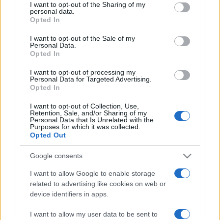
I want to opt-out of the Sharing of my
personal data.
Opted In
Mercredi 05 mars 2025
20h30
I want to opt-out of the Sale of my
Personal Data.
Opted In
I want to opt-out of processing my
Personal Data for Targeted Advertising.
Opted In
Paris Basket
Monaco
I want to opt-out of Collection, Use,
Retention, Sale, and/or Sharing of my
Personal Data that Is Unrelated with the
Purposes for which it was collected.
La diffusion du match de basket entre les
Opted Out
équipes
Paris Basket
(équipe fondée en 2018)
Google consents
et
Monaco
(équipe fondée en 1924) aura lieu
mercredi 05 mars 2025 à 20h30
. Cette
I want to allow Google to enable storage
related to advertising like cookies on web or
rencontre de
Euroleague
sera diffusée à la
device identifiers in apps.
télévision en France sur la chaine
I want to allow my user data to be sent to