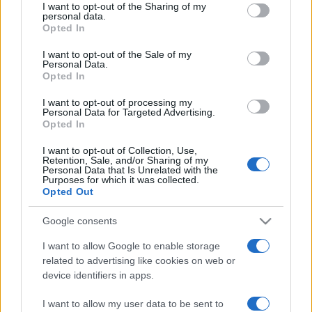
I want to opt-out of the Sharing of my
personal data.
Opted In
Jeudi 13 mars 2025
18h45
I want to opt-out of the Sale of my
Personal Data.
Opted In
I want to opt-out of processing my
Personal Data for Targeted Advertising.
Opted In
Fenerbahce
ASVEL
I want to opt-out of Collection, Use,
Retention, Sale, and/or Sharing of my
Personal Data that Is Unrelated with the
Purposes for which it was collected.
La diffusion du match de basket entre les
Opted Out
équipes
Fenerbahce
(équipe fondée en 1913) et
Google consents
ASVEL
(équipe fondée en 1948) aura lieu
jeudi
13 mars 2025 à 18h45
. Cette rencontre de
I want to allow Google to enable storage
related to advertising like cookies on web or
Euroleague
sera diffusée à la télévision en
device identifiers in apps.
France sur la chaine
I want to allow my user data to be sent to