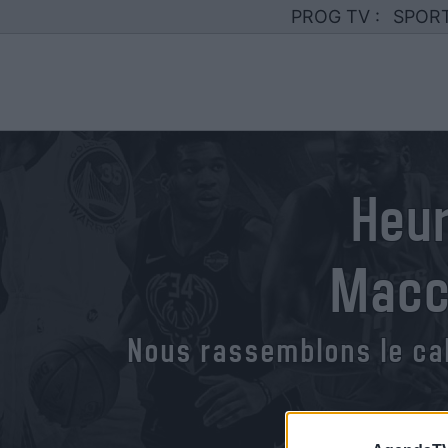
PROG TV :
SPOR
Heur
Macc
Nous rassemblons le ca