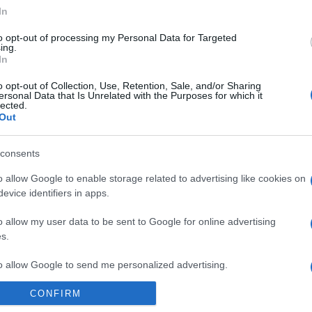
In
to opt-out of processing my Personal Data for Targeted
ing.
Vendredi 03 octobre 2025
In
21h30
o opt-out of Collection, Use, Retention, Sale, and/or Sharing
ersonal Data that Is Unrelated with the Purposes for which it
lected.
Out
consents
o allow Google to enable storage related to advertising like cookies on
evice identifiers in apps.
 les équipes
Maccabi Tel Aviv
(équipe fondée en 1
o allow my user data to be sent to Google for online advertising
s.
2025 à 21h30
. Cette rencontre de
Euroleague
sera d
to allow Google to send me personalized advertising.
ez pas à vous rendre chez notre partenaire RezoSport.
CONFIRM
o allow Google to enable storage related to analytics like cookies on
ent les classements, calendriers et résultats.