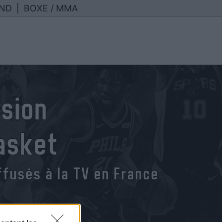
ND
|
BOXE / MMA
usion
asket
fusés à la TV en France