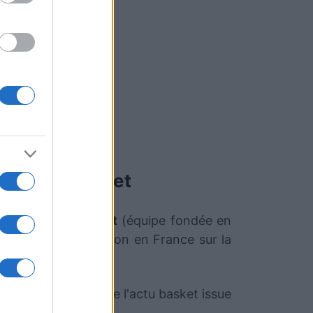
Paris Basket
932) et
Paris Basket
(équipe fondée en
iffusée à la télévision en France sur la
com qui sélectionne l'actu basket issue