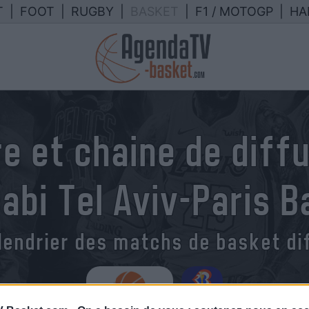
T
|
FOOT
|
RUGBY
|
BASKET
|
F1 / MOTOGP
|
HA
e et chaine de diff
abi Tel Aviv-Paris B
lendrier des matchs de basket dif