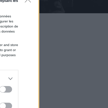
eptant les
données
gurer les
scription de
os données
er and store
to grant or
ed purposes