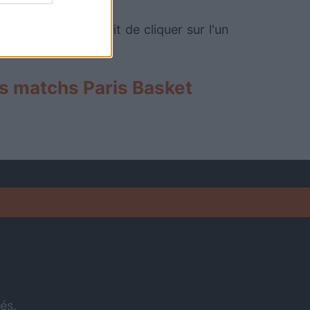
és ou non. Il suffit de cliquer sur l'un
s matchs Paris Basket
és.