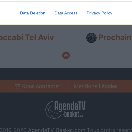
evice identifiers in apps.
prochains matchs des deux équipes, qu'ils soient diffus
o allow Google to enable storage related to functionality of the website
Data Deletion
Data Access
Privacy Policy
nformations.
o allow Google to enable storage related to personalization.
ccabi Tel Aviv
Prochain
o allow Google to enable storage related to security, including
cation functionality and fraud prevention, and other user protection.
Nous contacter
|
Mentions Légales
2019-2026
AgendaTV-Basket.com
Tous droits réserv