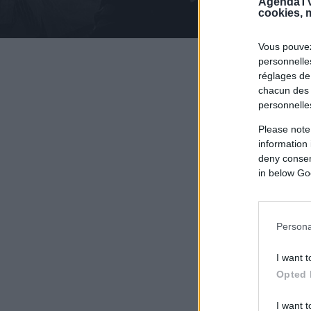
AgendaTV
cookies, m
Vous pouvez
personnelles
réglages de
chacun des 
personnelle
Please note
information 
deny consent
in below Go
Persona
I want t
Opted 
I want t