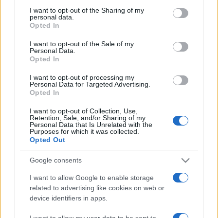
I want to opt-out of the Sharing of my
personal data.
Mardi 14 octobre 2025
Opted In
20h30
I want to opt-out of the Sale of my
Personal Data.
Opted In
I want to opt-out of processing my
Personal Data for Targeted Advertising.
Opted In
Bayern
Milan
I want to opt-out of Collection, Use,
Retention, Sale, and/or Sharing of my
Munich
Personal Data that Is Unrelated with the
Purposes for which it was collected.
Opted Out
La diffusion du match de basket entre les
Google consents
équipes
Bayern Munich
(équipe fondée en
1946) et
Milan
(équipe fondée en 1936) aura lieu
I want to allow Google to enable storage
mardi 14 octobre 2025 à 20h30
. Cette
related to advertising like cookies on web or
device identifiers in apps.
rencontre de
Euroleague
sera diffusée à la
télévision en France sur la chaine
I want to allow my user data to be sent to