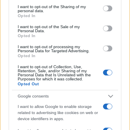
I want to opt-out of the Sharing of my
personal data.
Mardi 11 novembre 2025
Opted In
19h00
I want to opt-out of the Sale of my
Personal Data.
Opted In
I want to opt-out of processing my
Personal Data for Targeted Advertising.
Opted In
Ulm
Bourg en
I want to opt-out of Collection, Use,
Retention, Sale, and/or Sharing of my
Bresse
Personal Data that Is Unrelated with the
Purposes for which it was collected.
Opted Out
La diffusion du match de basket entre les
équipes
Ulm
(équipe fondée en 2001) et
Bourg
Google consents
en Bresse
(équipe fondée en 1910) aura lieu
I want to allow Google to enable storage
mardi 11 novembre 2025 à 19h00
. Cette
related to advertising like cookies on web or
device identifiers in apps.
rencontre de
Eurocup
sera diffusée à la
télévision en France sur la chaine