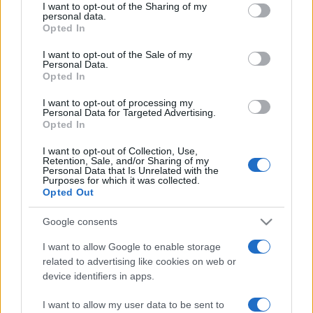
I want to opt-out of the Sharing of my
personal data.
Opted In
Vendredi 07 novembre 2025
20h30
I want to opt-out of the Sale of my
Personal Data.
Opted In
I want to opt-out of processing my
Personal Data for Targeted Advertising.
Opted In
Barcelone
Real Madrid
I want to opt-out of Collection, Use,
Retention, Sale, and/or Sharing of my
Personal Data that Is Unrelated with the
Purposes for which it was collected.
La diffusion du match de basket entre les
Opted Out
équipes
Barcelone
(équipe fondée en 1926) et
Google consents
Real Madrid
(équipe fondée en 1931) aura lieu
vendredi 07 novembre 2025 à 20h30
. Cette
I want to allow Google to enable storage
related to advertising like cookies on web or
rencontre de
Euroleague
sera diffusée à la
device identifiers in apps.
télévision en France sur la chaine
I want to allow my user data to be sent to