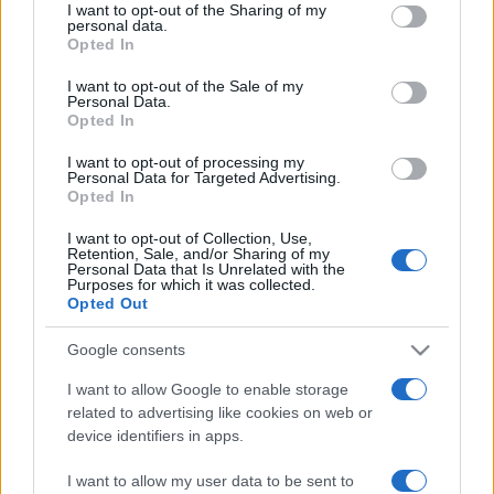
I want to opt-out of the Sharing of my
personal data.
Opted In
Mardi 23 décembre 2025
20h45
I want to opt-out of the Sale of my
Personal Data.
Opted In
I want to opt-out of processing my
Personal Data for Targeted Advertising.
Opted In
ASVEL
Efes Istanbul
I want to opt-out of Collection, Use,
Retention, Sale, and/or Sharing of my
Personal Data that Is Unrelated with the
Purposes for which it was collected.
La diffusion du match de basket entre les
Opted Out
équipes
ASVEL
(équipe fondée en 1948) et
Efes
Google consents
Istanbul
(équipe fondée en 1976) aura lieu
mardi
23 décembre 2025 à 20h45
. Cette rencontre
I want to allow Google to enable storage
related to advertising like cookies on web or
de
Euroleague
sera diffusée à la télévision en
device identifiers in apps.
France sur la chaine
I want to allow my user data to be sent to