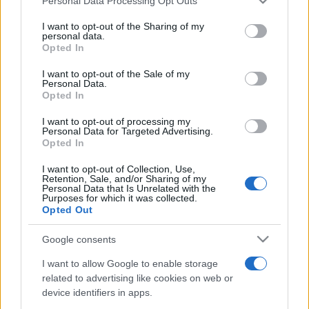
Personal Data Processing Opt Outs
I want to opt-out of the Sharing of my
Pour suivre l'
actu Euroleague
, n'hésitez pas à
personal data.
Opted In
vous rendre chez notre partenaire
RezoSport.com qui sélectionne l'actu basket
I want to opt-out of the Sale of my
Personal Data.
issue des meilleurs médias, et propose
Opted In
également les classements, calendriers et
I want to opt-out of processing my
résultats.
Personal Data for Targeted Advertising.
Opted In
Vous trouverez ci-dessous la liste des prochains
I want to opt-out of Collection, Use,
matchs des deux équipes, qu'ils soient diffusés
Retention, Sale, and/or Sharing of my
Personal Data that Is Unrelated with the
ou non. Il suffit de cliquer sur l'un des matchs
Purposes for which it was collected.
Opted Out
pour connaitre toutes les informations.
Google consents
Prochains matchs Bayern Munich
I want to allow Google to enable storage
Prochains matchs Maccabi Tel
related to advertising like cookies on web or
device identifiers in apps.
Aviv