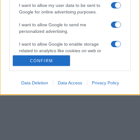
I want to allow my user data to be sent to
Google for online advertising purposes.
I want to allow Google to send me
personalized advertising.
I want to allow Google to enable storage
related to analytics like cookies on web or
device identifiers in apps.
CONFIRM
I want to allow Google to enable storage
related to functionality of the website or app.
Data Deletion
Data Access
Privacy Policy
I want to allow Google to enable storage
related to personalization.
I want to allow Google to enable storage
related to security, including authentication
functionality and fraud prevention, and other
user protection.