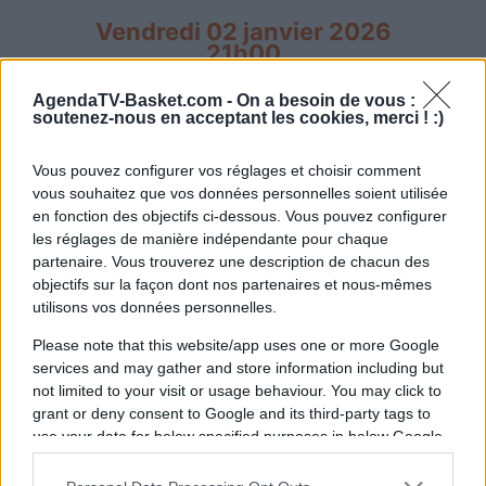
Vendredi 02 janvier 2026
21h00
AgendaTV-Basket.com -
On a besoin de vous :
soutenez-nous en acceptant les cookies, merci ! :)
Vous pouvez configurer vos réglages et choisir comment
vous souhaitez que vos données personnelles soient utilisée
Bayern
Maccabi Tel
en fonction des objectifs ci-dessous. Vous pouvez configurer
les réglages de manière indépendante pour chaque
Munich
Aviv
partenaire. Vous trouverez une description de chacun des
objectifs sur la façon dont nos partenaires et nous-mêmes
utilisons vos données personnelles.
La diffusion du match de basket entre les
équipes
Bayern Munich
(équipe fondée en
Please note that this website/app uses one or more Google
1946) et
Maccabi Tel Aviv
(équipe fondée en
services and may gather and store information including but
not limited to your visit or usage behaviour. You may click to
1932) aura lieu
vendredi 02 janvier 2026 à
grant or deny consent to Google and its third-party tags to
21h00
. Cette rencontre de
Euroleague
sera
use your data for below specified purposes in below Google
diffusée à la télévision en France sur la chaine
consent section.