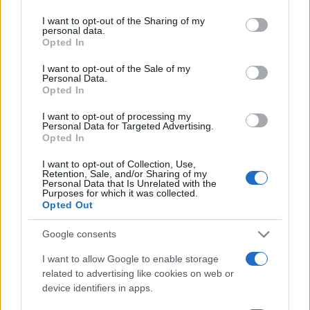
I want to opt-out of the Sharing of my
personal data.
Lundi 17 novembre 2025
Opted In
01h10
(NUIT DE DIMANCHE À LUNDI)
I want to opt-out of the Sale of my
Personal Data.
Opted In
I want to opt-out of processing my
Personal Data for Targeted Advertising.
Opted In
Houston
Orlando
I want to opt-out of Collection, Use,
Retention, Sale, and/or Sharing of my
Personal Data that Is Unrelated with the
Rockets
Magic
Purposes for which it was collected.
Opted Out
La diffusion du match de basket entre les
Google consents
équipes
Houston Rockets
(équipe fondée en
I want to allow Google to enable storage
1967) et
Orlando Magic
(équipe fondée en
related to advertising like cookies on web or
1989) aura lieu
lundi 17 novembre 2025 à
device identifiers in apps.
01h10
. Cette rencontre de
NBA
sera diffusée à