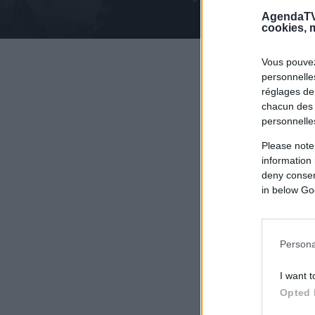
AgendaTV
cookies, m
Vous pouvez
personnelles
réglages de
chacun des 
personnelle
Please note
information 
deny consent
in below Go
Persona
I want t
Opted 