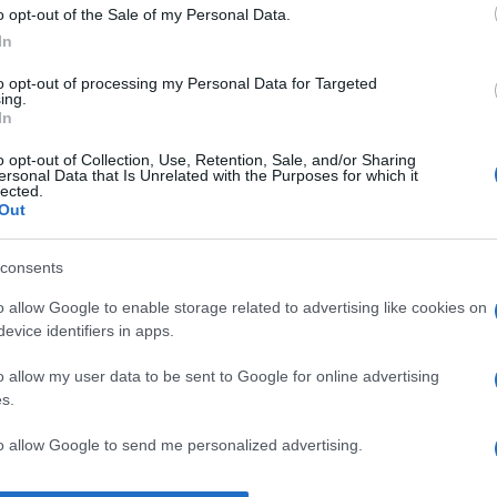
o opt-out of the Sale of my Personal Data.
In
Dimanche 07 décembre 2025
to opt-out of processing my Personal Data for Targeted
ing.
01h40
In
(NUIT DE SAMEDI À DIMANCHE)
o opt-out of Collection, Use, Retention, Sale, and/or Sharing
ersonal Data that Is Unrelated with the Purposes for which it
lected.
Out
consents
rs
Go
o allow Google to enable storage related to advertising like cookies on
evice identifiers in apps.
 les équipes
Cleveland Cavaliers
(équipe fondée en 
o allow my user data to be sent to Google for online advertising
s.
7 décembre 2025 à 01h40
. Cette rencontre de
NB
to allow Google to send me personalized advertising.
 à vous rendre chez notre partenaire RezoSport.com q