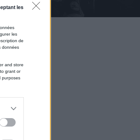
eptant les
données
gurer les
scription de
os données
er and store
to grant or
ed purposes