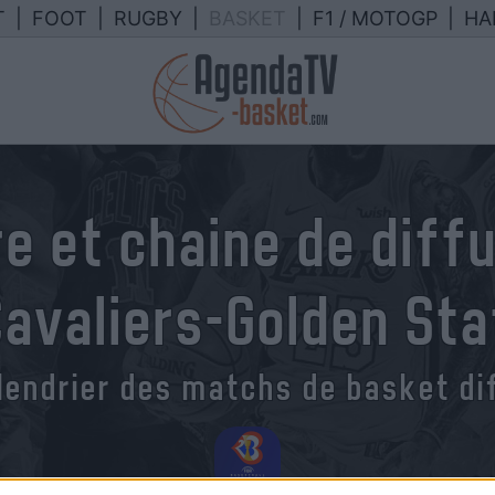
T
|
FOOT
|
RUGBY
|
BASKET
|
F1 / MOTOGP
|
HA
e et chaine de diff
Cavaliers-Golden Sta
lendrier des matchs de basket dif