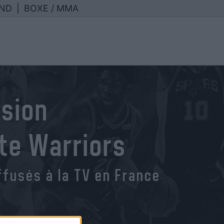
ND
|
BOXE / MMA
usion
te Warriors
fusés à la TV en France