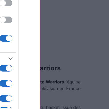
lden State Warriors
1970) et
Golden State Warriors
(équipe
A
sera diffusée à la télévision en France
ui sélectionne l'actu basket issue des