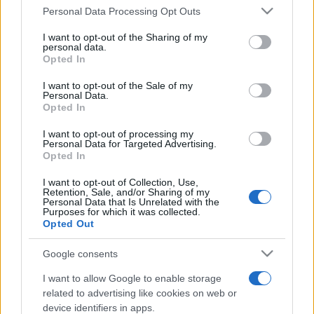
Personal Data Processing Opt Outs
I want to opt-out of the Sharing of my
personal data.
Samedi 28 février 2026
Opted In
03h40
(NUIT DE VENDREDI À SAMEDI)
I want to opt-out of the Sale of my
Personal Data.
Opted In
I want to opt-out of processing my
Personal Data for Targeted Advertising.
Opted In
I want to opt-out of Collection, Use,
Oklahoma
Denver
Retention, Sale, and/or Sharing of my
Personal Data that Is Unrelated with the
City Thunder
Nuggets
Purposes for which it was collected.
Opted Out
La diffusion du match de basket entre les
Google consents
équipes
Oklahoma City Thunder
(équipe fondée
I want to allow Google to enable storage
en 2008) et
Denver Nuggets
(équipe fondée en
related to advertising like cookies on web or
1967) aura lieu
device identifiers in apps.
samedi 28 février 2026 à