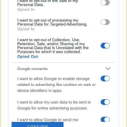
I want to opt-out of the Sale of my
Personal Data.
Opted In
I want to opt-out of processing my
Personal Data for Targeted Advertising.
Opted In
I want to opt-out of Collection, Use,
Retention, Sale, and/or Sharing of my
Personal Data that Is Unrelated with the
Purposes for which it was collected.
Vous trouverez ci-dessous la liste des futurs
Opted Out
matchs diffusés à la télévision en France de
Google consents
l'équipe
Basaksehir Istanbul
. Cette équipe de
Turquie a été fondée il y a 9 ans, en 2017.
I want to allow Google to enable storage
related to advertising like cookies on web or
device identifiers in apps.
Il n'y a pas de diffusions de matchs de la team
Basaksehir Istanbul
annoncées à la télévision
I want to allow my user data to be sent to
Google for online advertising purposes.
pour le moment. Nous mettrons cette page à
jour dès que ce sera le cas.
I want to allow Google to send me
personalized advertising.
CONFIRM