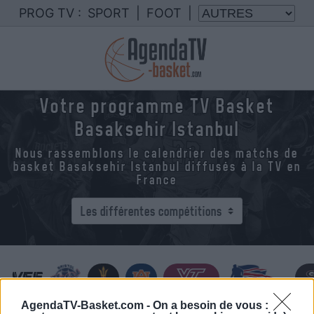
PROG TV :
SPORT
|
FOOT
|
Votre programme TV Basket
Basaksehir Istanbul
Nous rassemblons le calendrier des matchs de
basket Basaksehir Istanbul diffusés à la TV en
France
AgendaTV-Basket.com -
On a besoin de vous :