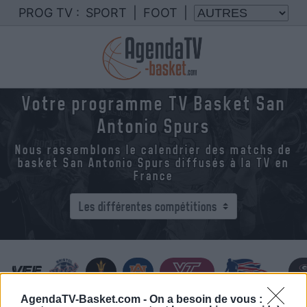
PROG TV :
SPORT
|
FOOT
|
Votre programme TV Basket San
Antonio Spurs
Nous rassemblons le calendrier des matchs de
basket San Antonio Spurs diffusés à la TV en
France
AgendaTV-Basket.com -
On a besoin de vous :