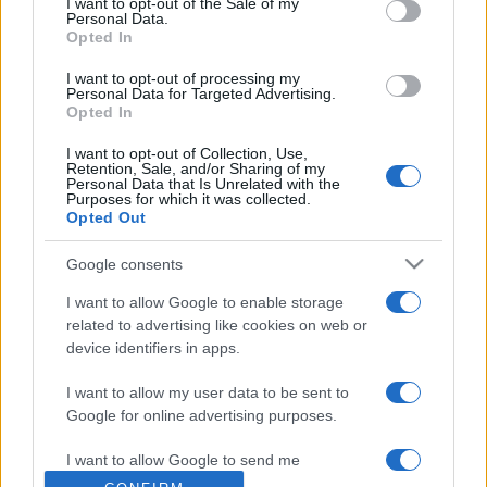
I want to opt-out of the Sale of my
Personal Data.
Opted In
I want to opt-out of processing my
Personal Data for Targeted Advertising.
Opted In
I want to opt-out of Collection, Use,
Retention, Sale, and/or Sharing of my
Personal Data that Is Unrelated with the
Purposes for which it was collected.
Vous trouverez ci-dessous la liste des futurs
Opted Out
matchs diffusés à la télévision en France de
Google consents
l'équipe
San Antonio Spurs
. Cette équipe des
USA a été fondée il y a 59 ans, en 1967.
I want to allow Google to enable storage
related to advertising like cookies on web or
device identifiers in apps.
Il n'y a pas de diffusions de matchs de la team
San Antonio Spurs
annoncées à la télévision
I want to allow my user data to be sent to
Google for online advertising purposes.
pour le moment. Nous mettrons cette page à
jour dès que ce sera le cas.
I want to allow Google to send me
personalized advertising.