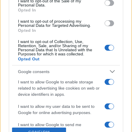
I want to opt-out of the Sale of my
Personal Data.
Opted In
I want to opt-out of processing my
Personal Data for Targeted Advertising.
Opted In
I want to opt-out of Collection, Use,
Retention, Sale, and/or Sharing of my
Personal Data that Is Unrelated with the
Purposes for which it was collected.
Vous trouverez ci-dessous la liste des futurs
Opted Out
matchs diffusés à la télévision en France de
Google consents
l'équipe
Toronto Raptors
. Cette équipe de
Canada a été fondée il y a 31 ans, en 1995.
I want to allow Google to enable storage
related to advertising like cookies on web or
device identifiers in apps.
Il n'y a pas de diffusions de matchs de la team
Toronto Raptors
annoncées à la télévision pour
I want to allow my user data to be sent to
Google for online advertising purposes.
le moment. Nous mettrons cette page à jour dès
que ce sera le cas.
I want to allow Google to send me
personalized advertising.