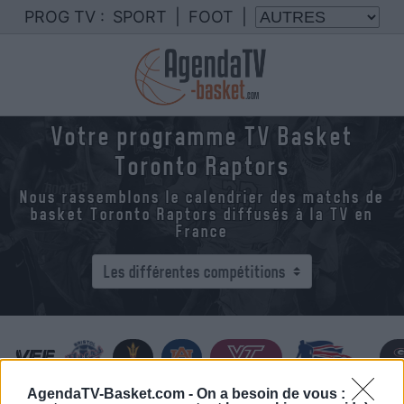
PROG TV :
SPORT
|
FOOT
|
Votre programme TV Basket
Toronto Raptors
Nous rassemblons le calendrier des matchs de
basket Toronto Raptors diffusés à la TV en
France
AgendaTV-Basket.com -
On a besoin de vous :