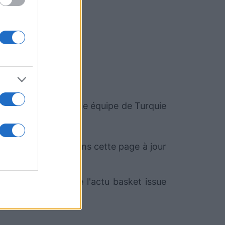
équipe
Turquie
. Cette équipe de Turquie
oment. Nous mettrons cette page à jour
om qui sélectionne l'actu basket issue