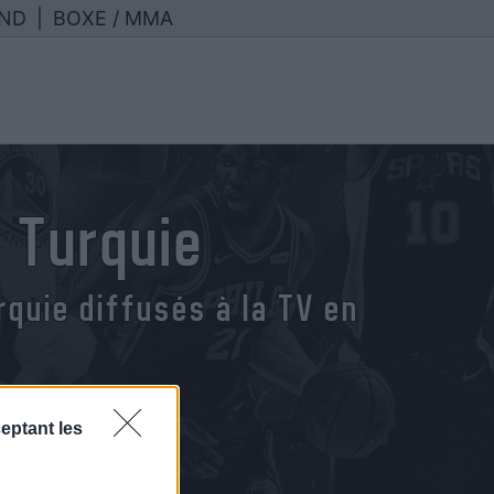
ND
|
BOXE / MMA
 Turquie
quie diffusés à la TV en
eptant les