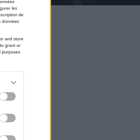
données
gurer les
scription de
os données
er and store
to grant or
ed purposes