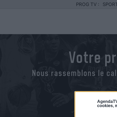
PROG TV :
SPOR
Votre p
Nous rassemblons le cal
AgendaTV
cookies, m