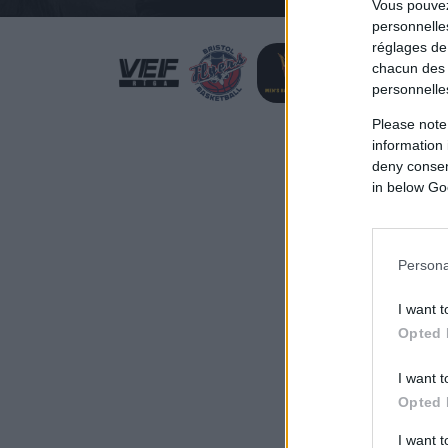
Vous pouvez
personnelles
réglages de
chacun des 
personnelle
Please note
information 
deny consent
in below Go
Persona
I want t
Opted 
I want t
Opted 
I want 