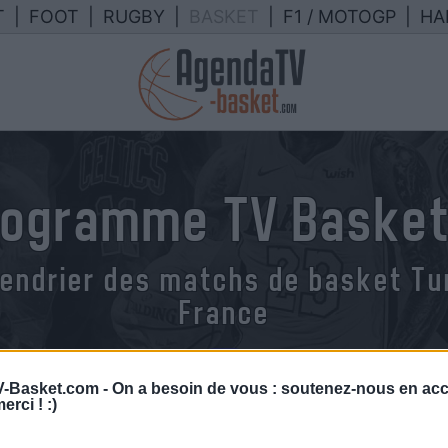
T
|
FOOT
|
RUGBY
|
BASKET
|
F1 / MOTOGP
|
HA
rogramme TV Basket
endrier des matchs de basket Tur
France
-Basket.com -
On a besoin de vous : soutenez-nous en acc
erci ! :)