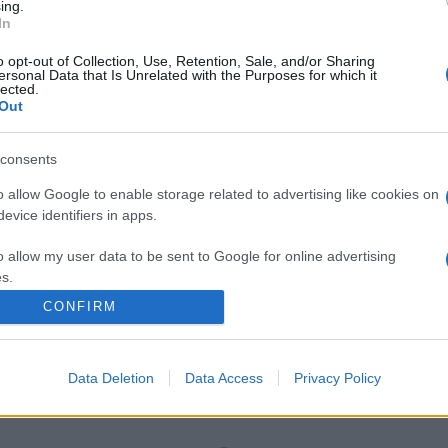
ing.
In
o opt-out of Collection, Use, Retention, Sale, and/or Sharing
ersonal Data that Is Unrelated with the Purposes for which it
lected.
Out
consents
o allow Google to enable storage related to advertising like cookies on
futurs matchs diffusés à la télévision en France de l'
evice identifiers in apps.
o allow my user data to be sent to Google for online advertising
s.
 la team
Turquie
annoncées à la télévision pour le m
CONFIRM
to allow Google to send me personalized advertising.
pas à vous rendre chez notre partenaire RezoSport.c
o allow Google to enable storage related to analytics like cookies on
Data Deletion
Data Access
Privacy Policy
ent les classements, calendriers et résultats.
evice identifiers in apps.
o allow Google to enable storage related to functionality of the website