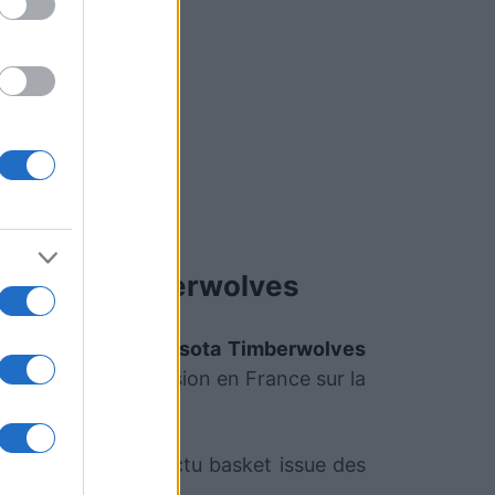
nesota Timberwolves
 en 1946) et
Minnesota Timberwolves
diffusée à la télévision en France sur la
ui sélectionne l'actu basket issue des