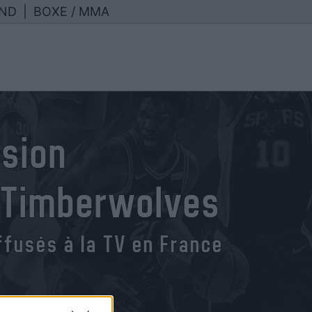
ND
|
BOXE / MMA
usion
 Timberwolves
fusés à la TV en France