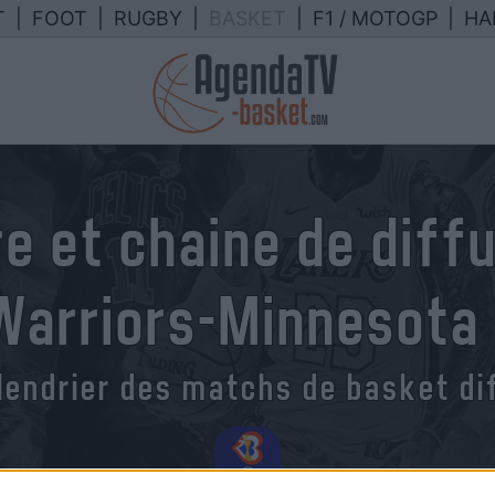
T
|
FOOT
|
RUGBY
|
BASKET
|
F1 / MOTOGP
|
HA
e et chaine de diff
 Warriors-Minnesota
lendrier des matchs de basket dif