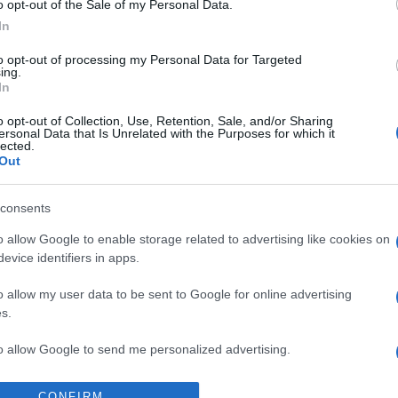
o opt-out of the Sale of my Personal Data.
In
to opt-out of processing my Personal Data for Targeted
Mardi 13 mai 2025
ing.
04h10
In
o opt-out of Collection, Use, Retention, Sale, and/or Sharing
ersonal Data that Is Unrelated with the Purposes for which it
lected.
Out
consents
ors
Min
o allow Google to enable storage related to advertising like cookies on
evice identifiers in apps.
e les équipes
Golden State Warriors
(équipe fondée
o allow my user data to be sent to Google for online advertising
i 13 mai 2025 à 04h10
. Cette rencontre de
NBA
sera 
s.
to allow Google to send me personalized advertising.
 à vous rendre chez notre partenaire RezoSport.com q
o allow Google to enable storage related to analytics like cookies on
les classements, calendriers et résultats.
CONFIRM