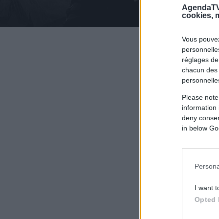
AgendaTV
cookies, m
Vous pouvez
personnelles
réglages de
chacun des 
personnelle
Please note
information 
deny consent
in below Go
Persona
I want t
Opted 