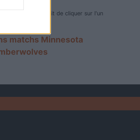
és ou non. Il suffit de cliquer sur l'un
ns matchs Minnesota
mberwolves