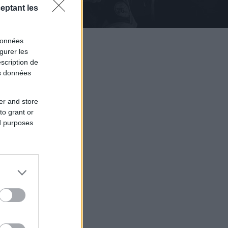
eptant les
données
gurer les
scription de
os données
er and store
to grant or
ed purposes