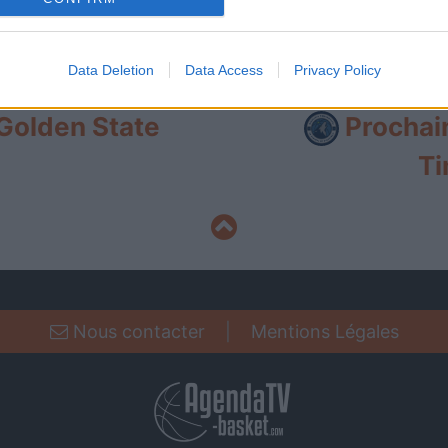
evice identifiers in apps.
prochains matchs des deux équipes, qu'ils soient diffus
o allow Google to enable storage related to functionality of the website
nformations.
Data Deletion
Data Access
Privacy Policy
o allow Google to enable storage related to personalization.
Golden State
Prochai
Ti
o allow Google to enable storage related to security, including
cation functionality and fraud prevention, and other user protection.
Nous contacter
|
Mentions Légales