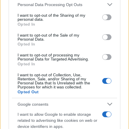
Personal Data Processing Opt Outs
I want to opt-out of the Sharing of my
personal data.
Mardi 09 décembre 2025
Opted In
03h40
(NUIT DE LUNDI À MARDI)
I want to opt-out of the Sale of my
Personal Data.
Opted In
I want to opt-out of processing my
Personal Data for Targeted Advertising.
Opted In
I want to opt-out of Collection, Use,
New Orleans
San Antonio
Retention, Sale, and/or Sharing of my
Personal Data that Is Unrelated with the
Pelicans
Spurs
Purposes for which it was collected.
Opted Out
La diffusion du match de basket entre les
Google consents
équipes
New Orleans Pelicans
(équipe fondée
I want to allow Google to enable storage
en 1988) et
San Antonio Spurs
(équipe fondée
related to advertising like cookies on web or
en 1967) aura lieu
device identifiers in apps.
mardi 09 décembre 2025 à