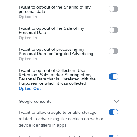
I want to opt-out of the Sharing of my
personal data.
Dimanche 15 mars 2026
Opted In
20h30
I want to opt-out of the Sale of my
Personal Data.
Opted In
I want to opt-out of processing my
Personal Data for Targeted Advertising.
Opted In
Toronto
Detroit
I want to opt-out of Collection, Use,
Retention, Sale, and/or Sharing of my
Raptors
Pistons
Personal Data that Is Unrelated with the
Purposes for which it was collected.
Opted Out
La diffusion du match de basket entre les
équipes
Toronto Raptors
(équipe fondée en
Google consents
1995) et
Detroit Pistons
(équipe fondée en
I want to allow Google to enable storage
1941) aura lieu
dimanche 15 mars 2026 à
related to advertising like cookies on web or
device identifiers in apps.
20h30
. Cette rencontre de
NBA
sera diffusée à
la télévision en France sur la chaine