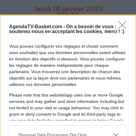
Jeudi 16 janvier 2025
01h30
(NUIT DE MERCREDI À JEUDI)
AgendaTV-Basket.com -
On a besoin de vous :
soutenez-nous en acceptant les cookies, merci ! :)
Vous pouvez configurer vos réglages et choisir comment
vous souhaitez que vos données personnelles soient utilisée
en fonction des objectifs ci-dessous. Vous pouvez configurer
Toronto
Boston
les réglages de manière indépendante pour chaque
partenaire. Vous trouverez une description de chacun des
Raptors
Celtics
objectifs sur la façon dont nos partenaires et nous-mêmes
utilisons vos données personnelles.
Nous ne connaissons pas encore les diffuseurs
Please note that this website/app uses one or more Google
du match de
NBA
entre les équipes
Toronto
services and may gather and store information including but
not limited to your visit or usage behaviour. You may click to
Raptors
(club fondé en 1995) et
Boston Celtics
grant or deny consent to Google and its third-party tags to
(club fondé en 1946) qui aura lieu le
Jeudi 16
use your data for below specified purposes in below Google
janvier 2025 à 01h30
. Nous mettrons à jour
consent section.
cette page dès qu'un diffuseur sera annoncé en
Personal Data Processing Opt Outs