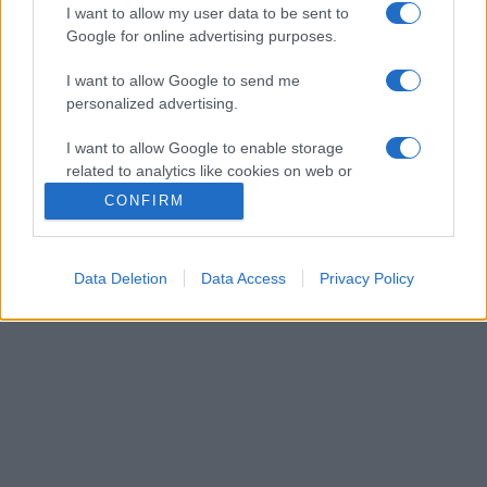
I want to allow my user data to be sent to
Google for online advertising purposes.
I want to allow Google to send me
personalized advertising.
I want to allow Google to enable storage
related to analytics like cookies on web or
device identifiers in apps.
CONFIRM
I want to allow Google to enable storage
related to functionality of the website or app.
Data Deletion
Data Access
Privacy Policy
I want to allow Google to enable storage
related to personalization.
I want to allow Google to enable storage
related to security, including authentication
functionality and fraud prevention, and other
user protection.