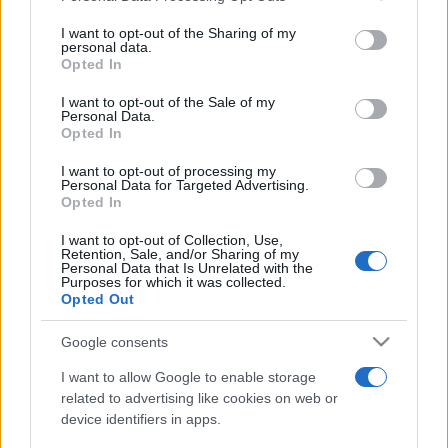
France.
I want to opt-out of the Sharing of my
personal data.
Pour suivre l'
actu NBA
, n'hésitez pas à vous
Opted In
rendre chez notre partenaire RezoSport.com
I want to opt-out of the Sale of my
qui sélectionne l'actu basket issue des meilleurs
Personal Data.
Opted In
médias, et propose également les classements,
calendriers et résultats.
I want to opt-out of processing my
Personal Data for Targeted Advertising.
Opted In
Vous trouverez ci-dessous la liste des prochains
matchs des deux équipes, qu'ils soient diffusés
I want to opt-out of Collection, Use,
Retention, Sale, and/or Sharing of my
ou non. Il suffit de cliquer sur l'un des matchs
Personal Data that Is Unrelated with the
Purposes for which it was collected.
pour connaitre toutes les informations.
Opted Out
Google consents
Prochains matchs Toronto
I want to allow Google to enable storage
Raptors
related to advertising like cookies on web or
device identifiers in apps.
Prochains matchs Boston Celtics